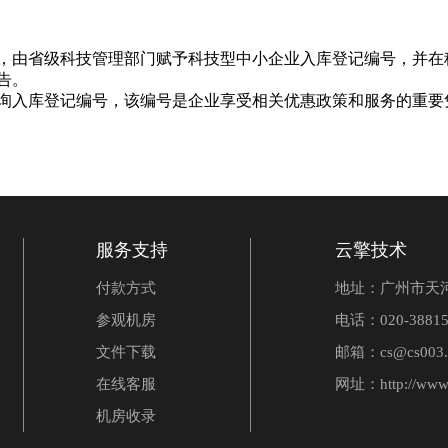
，由省级科技管理部门赋予科技型中小企业入库登记编号，并在
告。
询入库登记编号，该编号是企业享受相关优惠政策和服务的重要
服务支持
云擎技术
付款方式
地址：广州市天河
参观机房
电话：020-38815
文件下载
邮箱：cs@cs003.
在线客服
网址：
http://www
机房收录