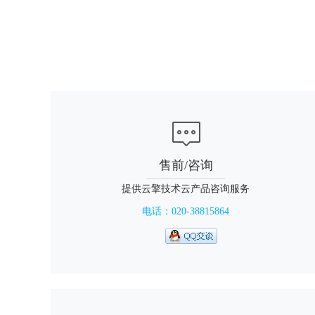
售前/咨询
提供云擎技术云产品咨询服务
电话：020-38815864