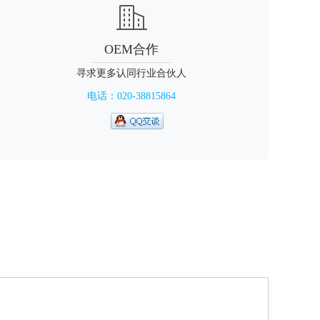
OEM合作
寻求更多认同行业合伙人
电话：020-38815864