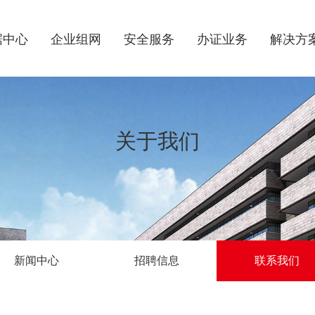
据中心
企业组网
安全服务
办证业务
解决方
关于我们
新闻中心
招聘信息
联系我们