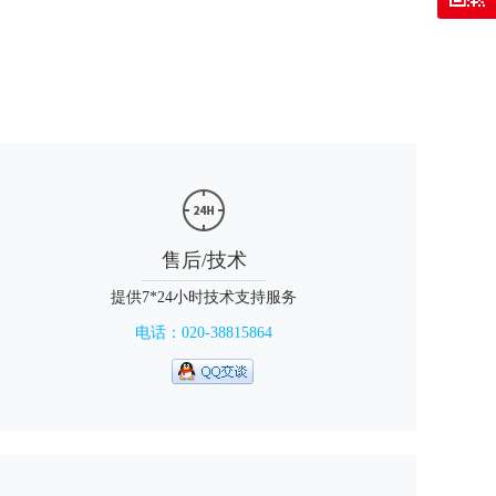
售后/技术
提供7*24小时技术支持服务
电话：020-38815864